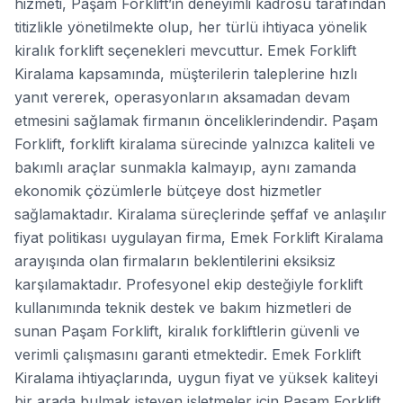
hizmeti, Paşam Forklift’in deneyimli kadrosu tarafından
titizlikle yönetilmekte olup, her türlü ihtiyaca yönelik
kiralık forklift seçenekleri mevcuttur. Emek Forklift
Kiralama kapsamında, müşterilerin taleplerine hızlı
yanıt vererek, operasyonların aksamadan devam
etmesini sağlamak firmanın önceliklerindendir. Paşam
Forklift, forklift kiralama sürecinde yalnızca kaliteli ve
bakımlı araçlar sunmakla kalmayıp, aynı zamanda
ekonomik çözümlerle bütçeye dost hizmetler
sağlamaktadır. Kiralama süreçlerinde şeffaf ve anlaşılır
fiyat politikası uygulayan firma, Emek Forklift Kiralama
arayışında olan firmaların beklentilerini eksiksiz
karşılamaktadır. Profesyonel ekip desteğiyle forklift
kullanımında teknik destek ve bakım hizmetleri de
sunan Paşam Forklift, kiralık forkliftlerin güvenli ve
verimli çalışmasını garanti etmektedir. Emek Forklift
Kiralama ihtiyaçlarında, uygun fiyat ve yüksek kaliteyi
bir arada bulmak isteyen işletmeler için Paşam Forklift,